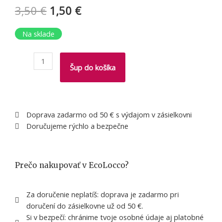
3,50
€
1,50
€
množstvo
Na sklade
Purpurová
kovová
Šup do košíka
slamka
–
srdcová
Doprava zadarmo od 50 € s výdajom v zásielkovni
Doručujeme rýchlo a bezpečne
Prečo nakupovať v EcoLocco?
Za doručenie neplatíš: doprava je zadarmo pri
doručení do zásielkovne už od 50 €.
Si v bezpečí: chránime tvoje osobné údaje aj platobné