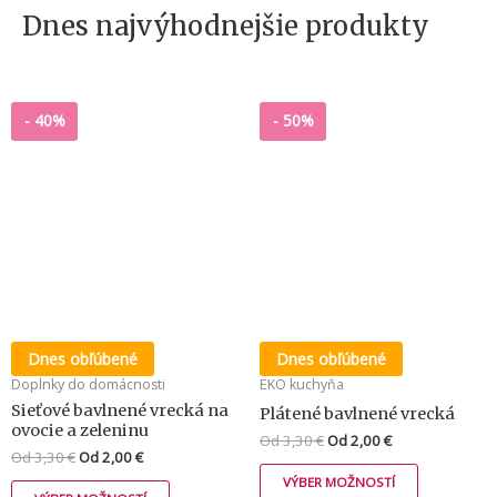
Dnes najvýhodnejšie produkty
-
40%
-
50%
Dnes obľúbené
Dnes obľúbené
Doplnky do domácnosti
EKO kuchyňa
Sieťové bavlnené vrecká na
Plátené bavlnené vrecká
ovocie a zeleninu
Od
3,30
€
Od
2,00
€
Od
3,30
€
Od
2,00
€
VÝBER MOŽNOSTÍ