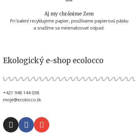
Aj my chránime Zem
Pri balení recyklujeme papier, používame papierovú pásku
a snažíme sa minimalizovať odpad.
Ekologický e-shop ecolocco
+421 948 144 038
moje@ecolocco.sk
I
F
E
n
a
n
s
c
v