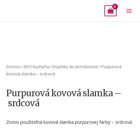
Mai
Men
Domov
/
EKO kuchyňa
/
Doplnky do domácnosti
/ Purpurová
kovová slamka – srdcová
Purpurová kovová slamka –
srdcová
Znovu použiteľná kovová slamka purpurovej farby – srdcová.