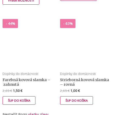
VÝBER MOŽNOSTÍ
-
44%
-
63%
Doplnky do domácnosti
Doplnky do domácnosti
Farebná kovová slamka –
Strieborná kovová slamka
zahnutá
– rovná
2,69
€
1,50
€
2,69
€
1,00
€
ŠUP DO KOŠÍKA
ŠUP DO KOŠÍKA
Nestačí? Pozri
všetky zľavy