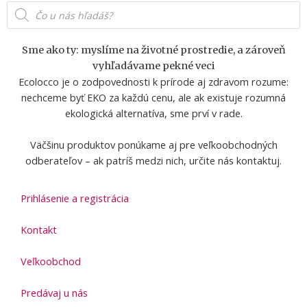
Products
t
e
e
search
a
b
l
g
o
o
Sme ako ty: myslíme na životné prostredie, a zároveň
r
o
p
vyhľadávame pekné veci
a
k
e
Ecolocco je o zodpovednosti k prírode aj zdravom rozume:
m
-
nechceme byť EKO za každú cenu, ale ak existuje rozumná
f
ekologická alternatíva, sme prví v rade.
Väčšinu produktov ponúkame aj pre veľkoobchodných
odberateľov – ak patríš medzi nich, určite nás kontaktuj.
Prihlásenie a registrácia
Kontakt
Veľkoobchod
Predávaj u nás