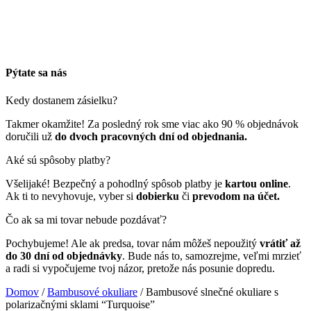
Pýtate sa nás
Kedy dostanem zásielku?
Takmer okamžite! Za posledný rok sme viac ako 90 % objednávok
doručili už
do dvoch pracovných dní od objednania.
Aké sú spôsoby platby?
Všelijaké! Bezpečný a pohodlný spôsob platby je
kartou online
.
Ak ti to nevyhovuje, vyber si
dobierku
či
prevodom na účet.
Čo ak sa mi tovar nebude pozdávať?
Pochybujeme! Ale ak predsa, tovar nám môžeš nepoužitý
vrátiť až
do 30 dní od objednávky
. Bude nás to, samozrejme, veľmi mrzieť
a radi si vypočujeme tvoj názor, pretože nás posunie dopredu.
Domov
/
Bambusové okuliare
/ Bambusové slnečné okuliare s
polarizačnými sklami “Turquoise”