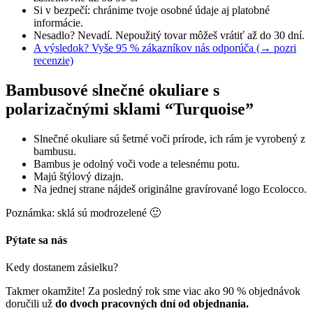
Si v bezpečí: chránime tvoje osobné údaje aj platobné
informácie.
Nesadlo? Nevadí. Nepoužitý tovar môžeš vrátiť až do 30 dní.
A výsledok? Vyše 95 % zákazníkov nás odporúča (→ pozri
recenzie)
Bambusové slnečné okuliare s
polarizačnými sklami “Turquoise”
Slnečné okuliare sú šetrné voči prírode, ich rám je vyrobený z
bambusu.
Bambus je odolný voči vode a telesnému potu.
Majú štýlový dizajn.
Na jednej strane nájdeš originálne gravírované logo Ecolocco.
Poznámka: sklá sú modrozelené 🙂
Pýtate sa nás
Kedy dostanem zásielku?
Takmer okamžite! Za posledný rok sme viac ako 90 % objednávok
doručili už
do dvoch pracovných dní od objednania.