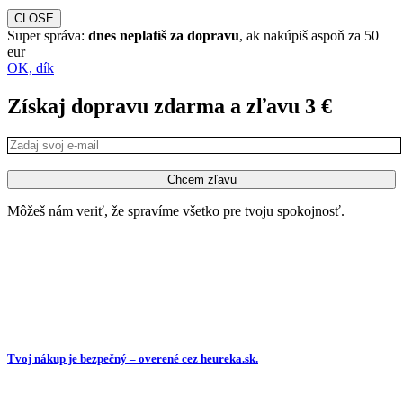
CLOSE
Super správa:
dnes neplatíš za dopravu
, ak nakúpiš aspoň za 50
eur
OK, dík
Získaj dopravu zdarma a zľavu 3 €
Môžeš nám veriť, že spravíme všetko pre tvoju spokojnosť.
Tvoj nákup je bezpečný – overené cez heureka.sk.