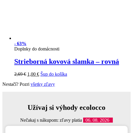
-
63%
Doplnky do domácnosti
Strieborná kovová slamka – rovná
2,69
€
1,00
€
Šup do košíka
Nestačí? Pozri
všetky zľavy
Užívaj si výhody ecolocco
Nečakaj s nákupom: zľavy platia
06. 08. 2026