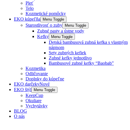
Pleť
Telo
Kozmetické pomôcky
EKO kúpeľňa
Menu Toggle
Starostlivosť o zuby
Menu Toggle
Zubné pasty a ústne vody
Kefky
Menu Toggle
Detská bambusová zubná kefka s vlastným
nápisom
Sety zubných kefiek
Zubné kefky jednotlivo
Bambusové zubné kefky “Baobab”
Kozmetika
Odličovanie
Doplnky do kúpeľne
EKO darčeky
Nové
EKO štýl
Menu Toggle
KeepCup
Okuliare
Vychytávky
BLOG
O nás