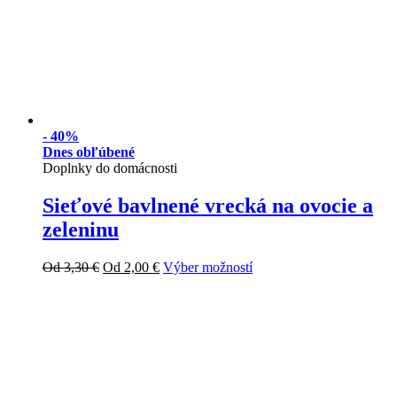
-
40%
Dnes obľúbené
Doplnky do domácnosti
Sieťové bavlnené vrecká na ovocie a
zeleninu
Od
3,30
€
Od
2,00
€
Výber možností