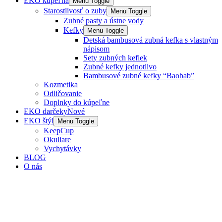
EKO kúpeľňa
Menu Toggle
Starostlivosť o zuby
Menu Toggle
Zubné pasty a ústne vody
Kefky
Menu Toggle
Detská bambusová zubná kefka s vlastným
nápisom
Sety zubných kefiek
Zubné kefky jednotlivo
Bambusové zubné kefky “Baobab”
Kozmetika
Odličovanie
Doplnky do kúpeľne
EKO darčeky
Nové
EKO štýl
Menu Toggle
KeepCup
Okuliare
Vychytávky
BLOG
O nás