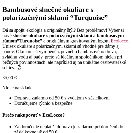
Bambusové slnečné okuliare s
polarizačnými sklami “Turquoise”
Dá sa spojiť ekológia a originálny štýl? Bez problémov! Vyber si
nové
slnečné okuliare s polarizačnými sklami a bambusovým
rámom”Turquoise”
a originálnym gravírovaným logom
Ecolocco
.
Unisex okuliare s polarizačnými sklami sú vhodné pre dámy aj
pánov. Okuliare sú vyrobené z pevného bambusového dreva,
zvládnu vodu aj pády, preto sú ideálnym spoločníkom nielen pri
bežných povinnostiach, ale napríklad aj na unikátne cestovateľské
selfies. 🙂
35,00
€
Nie je na sklade
Doprava zadarmo od 50 € s výdajom v zásielkovni
Doručujeme rýchlo a bezpečne
Prečo nakupovať v EcoLocco?
Za doručenie neplatíš: doprava je zadarmo pri doručení do
zásielkovne už od 50 €.