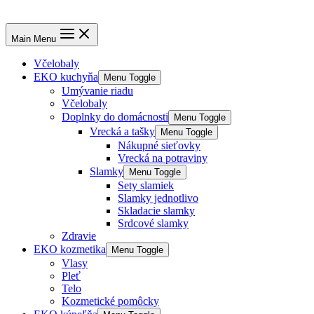
Main Menu
Včelobaly
EKO kuchyňa
Menu Toggle
Umývanie riadu
Včelobaly
Doplnky do domácnosti
Menu Toggle
Vrecká a tašky
Menu Toggle
Nákupné sieťovky
Vrecká na potraviny
Slamky
Menu Toggle
Sety slamiek
Slamky jednotlivo
Skladacie slamky
Srdcové slamky
Zdravie
EKO kozmetika
Menu Toggle
Vlasy
Pleť
Telo
Kozmetické pomôcky