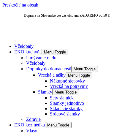
Preskočiť na obsah
Doprava na Slovensko cez zásielkovňu ZADARMO od 50 €.
Včelobaly
EKO kuchyňa
Menu Toggle
Umývanie riadu
Včelobaly
Doplnky do domácnosti
Menu Toggle
Vrecká a tašky
Menu Toggle
Nákupné sieťovky
Vrecká na potraviny
Slamky
Menu Toggle
Sety slamiek
Slamky jednotlivo
Skladacie slamky
Srdcové slamky
Zdravie
EKO kozmetika
Menu Toggle
Vlasy