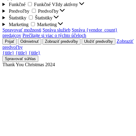
Funkčné
Funkčné
Vždy aktívny
Predvoľby
Predvoľby
Štatistiky
Štatistiky
Marketing
Marketing
Spravovať možnosti
Správa služieb
Správa {vendor_count}
predajcov
Prečítajte si viac o týchto účeloch
Zobraziť
Prijať
Odmietnuť
Zobraziť predvoľby
Uložiť predvoľby
predvoľby
{title}
{title}
{title}
Spravovať súhlas
Thank You Christmas 2024