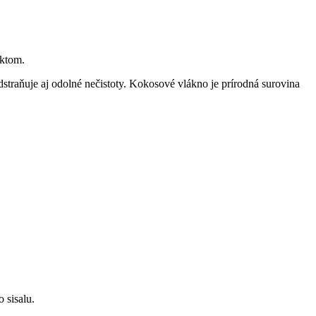
ektom.
straňuje aj odolné nečistoty. Kokosové vlákno je prírodná surovina
 sisalu.