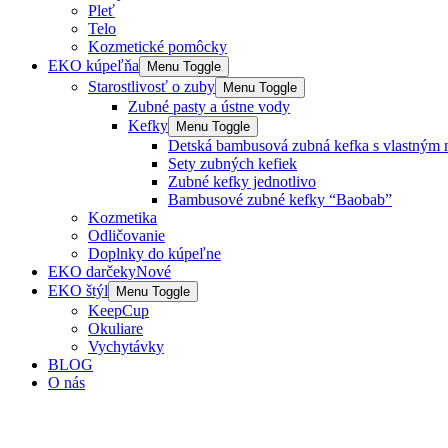
Pleť
Telo
Kozmetické pomôcky
EKO kúpeľňa
Menu Toggle
Starostlivosť o zuby
Menu Toggle
Zubné pasty a ústne vody
Kefky
Menu Toggle
Detská bambusová zubná kefka s vlastným 
Sety zubných kefiek
Zubné kefky jednotlivo
Bambusové zubné kefky “Baobab”
Kozmetika
Odličovanie
Doplnky do kúpeľne
EKO darčeky
Nové
EKO štýl
Menu Toggle
KeepCup
Okuliare
Vychytávky
BLOG
O nás