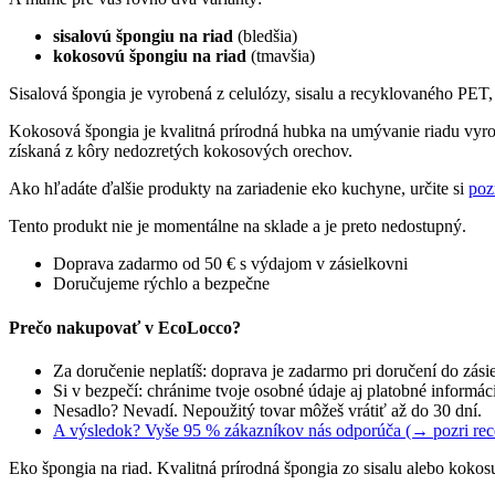
sisalovú špongiu na riad
(bledšia)
kokosovú špongiu na riad
(tmavšia)
Sisalová špongia je vyrobená z celulózy, sisalu a recyklovaného PET
Kokosová špongia je kvalitná prírodná hubka na umývanie riadu vyrob
získaná z kôry nedozretých kokosových orechov.
Ako hľadáte ďalšie produkty na zariadenie eko kuchyne, určite si
poz
Tento produkt nie je momentálne na sklade a je preto nedostupný.
Doprava zadarmo od 50 € s výdajom v zásielkovni
Doručujeme rýchlo a bezpečne
Prečo nakupovať v EcoLocco?
Za doručenie neplatíš: doprava je zadarmo pri doručení do zási
Si v bezpečí: chránime tvoje osobné údaje aj platobné informác
Nesadlo? Nevadí. Nepoužitý tovar môžeš vrátiť až do 30 dní.
A výsledok? Vyše 95 % zákazníkov nás odporúča (→ pozri rec
Eko špongia na riad. Kvalitná prírodná špongia zo sisalu alebo kokosu