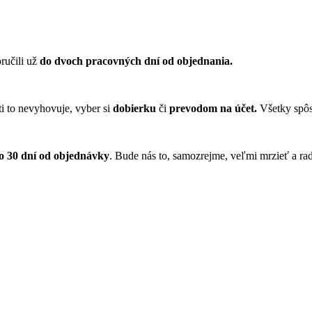
ručili už
do dvoch pracovných dní od objednania.
ti to nevyhovuje, vyber si
dobierku
či
prevodom na účet.
Všetky spôs
do 30 dní od objednávky
. Bude nás to, samozrejme, veľmi mrzieť a ra