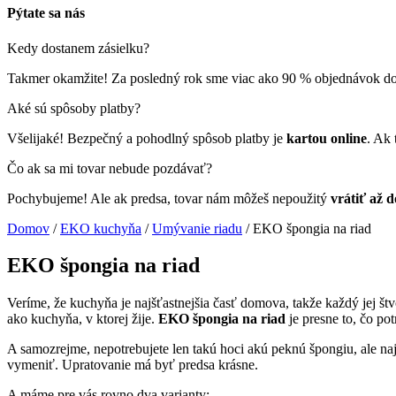
Pýtate sa nás
Kedy dostanem zásielku?
Takmer okamžite! Za posledný rok sme viac ako 90 % objednávok do
Aké sú spôsoby platby?
Všelijaké! Bezpečný a pohodlný spôsob platby je
kartou online
. Ak 
Čo ak sa mi tovar nebude pozdávať?
Pochybujeme! Ale ak predsa, tovar nám môžeš nepoužitý
vrátiť až 
Domov
/
EKO kuchyňa
/
Umývanie riadu
/ EKO špongia na riad
EKO špongia na riad
Veríme, že kuchyňa je najšťastnejšia časť domova, takže každý jej š
ako kuchyňa, v ktorej žije.
EKO špongia na riad
je presne to, čo pot
A samozrejme, nepotrebujete len takú hoci akú peknú špongiu, ale na
vymeniť. Upratovanie má byť predsa krásne.
A máme pre vás rovno dva varianty: