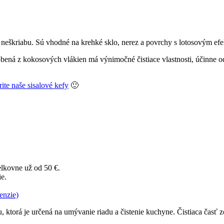
, neškriabu. Sú vhodné na krehké sklo, nerez a povrchy s lotosovým ef
ená z kokosových vlákien má výnimočné čistiace vlastnosti, účinne od
rite naše sisalové kefy
🙂
elkovne už od 50 €.
ie.
enzie)
, ktorá je určená na umývanie riadu a čistenie kuchyne. Čistiaca časť zo