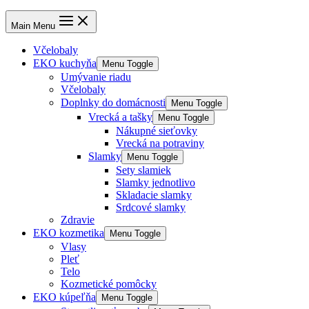
Main Menu
Včelobaly
EKO kuchyňa
Menu Toggle
Umývanie riadu
Včelobaly
Doplnky do domácnosti
Menu Toggle
Vrecká a tašky
Menu Toggle
Nákupné sieťovky
Vrecká na potraviny
Slamky
Menu Toggle
Sety slamiek
Slamky jednotlivo
Skladacie slamky
Srdcové slamky
Zdravie
EKO kozmetika
Menu Toggle
Vlasy
Pleť
Telo
Kozmetické pomôcky
EKO kúpeľňa
Menu Toggle