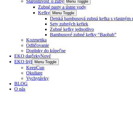
Starostlivosť o zuby
Menu Toggle
Zubné pasty a ústne vody
Kefky
Menu Toggle
Detská bambusová zubná kefka s vlastným 
Sety zubných kefiek
Zubné kefky jednotlivo
Bambusové zubné kefky “Baobab”
Kozmetika
Odličovanie
Doplnky do kúpeľne
EKO darčeky
Nové
EKO štýl
Menu Toggle
KeepCup
Okuliare
Vychytávky
BLOG
O nás