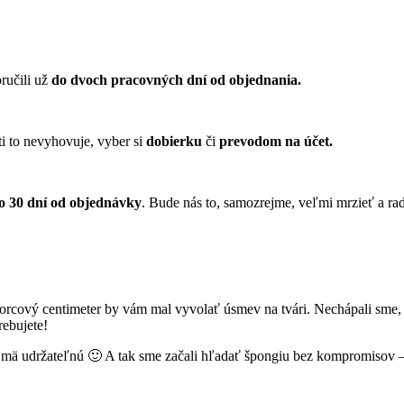
ručili už
do dvoch pracovných dní od objednania.
ti to nevyhovuje, vyber si
dobierku
či
prevodom na účet.
do 30 dní od objednávky
. Bude nás to, samozrejme, veľmi mrzieť a ra
tvorcový centimeter by vám mal vyvolať úsmev na tvári. Nechápali sme,
rebujete!
jmä udržateľnú 🙂 A tak sme začali hľadať špongiu bez kompromisov – 