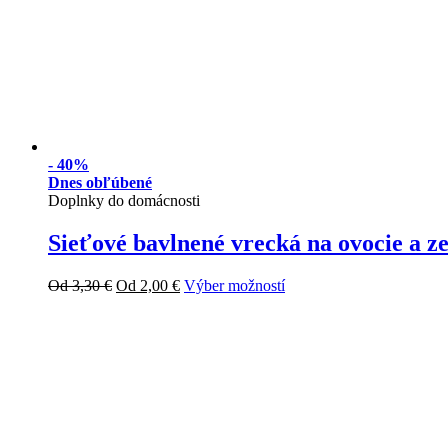
-
40%
Dnes obľúbené
Doplnky do domácnosti
Sieťové bavlnené vrecká na ovocie a z
Od
3,30
€
Od
2,00
€
Výber možností