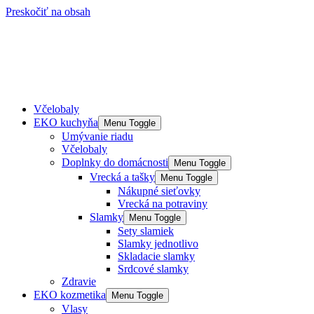
Preskočiť na obsah
Včelobaly
EKO kuchyňa
Menu Toggle
Umývanie riadu
Včelobaly
Doplnky do domácnosti
Menu Toggle
Vrecká a tašky
Menu Toggle
Nákupné sieťovky
Vrecká na potraviny
Slamky
Menu Toggle
Sety slamiek
Slamky jednotlivo
Skladacie slamky
Srdcové slamky
Zdravie
EKO kozmetika
Menu Toggle
Vlasy