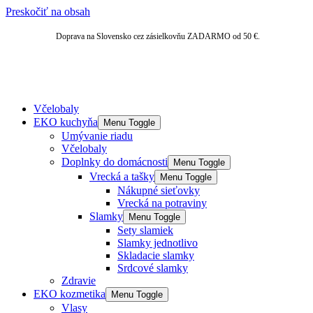
Preskočiť na obsah
Doprava na Slovensko cez zásielkovňu ZADARMO od 50 €.
Včelobaly
EKO kuchyňa
Menu Toggle
Umývanie riadu
Včelobaly
Doplnky do domácnosti
Menu Toggle
Vrecká a tašky
Menu Toggle
Nákupné sieťovky
Vrecká na potraviny
Slamky
Menu Toggle
Sety slamiek
Slamky jednotlivo
Skladacie slamky
Srdcové slamky
Zdravie
EKO kozmetika
Menu Toggle
Vlasy