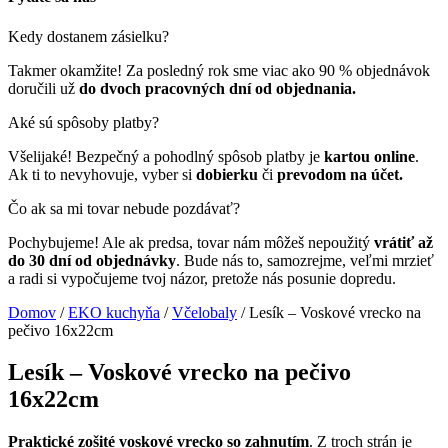
Kedy dostanem zásielku?
Takmer okamžite! Za posledný rok sme viac ako 90 % objednávok
doručili už
do dvoch pracovných dní od objednania.
Aké sú spôsoby platby?
Všelijaké! Bezpečný a pohodlný spôsob platby je
kartou online
.
Ak ti to nevyhovuje, vyber si
dobierku
či
prevodom na účet.
Čo ak sa mi tovar nebude pozdávať?
Pochybujeme! Ale ak predsa, tovar nám môžeš nepoužitý
vrátiť až
do 30 dní od objednávky
. Bude nás to, samozrejme, veľmi mrzieť
a radi si vypočujeme tvoj názor, pretože nás posunie dopredu.
Domov
/
EKO kuchyňa
/
Včelobaly
/ Lesík – Voskové vrecko na
pečivo 16x22cm
Lesík – Voskové vrecko na pečivo
16x22cm
Praktické
zošité voskové vrecko so zahnutím
. Z troch strán je