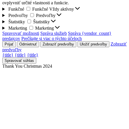
ovplyvniť určité vlastnosti a funkcie.
Funkčné
Funkčné
Vždy aktívny
Predvoľby
Predvoľby
Štatistiky
Štatistiky
Marketing
Marketing
Spravovať možnosti
Správa služieb
Správa {vendor_count}
predajcov
Prečítajte si viac o týchto účeloch
Zobraziť
Prijať
Odmietnuť
Zobraziť predvoľby
Uložiť predvoľby
predvoľby
{title}
{title}
{title}
Spravovať súhlas
Thank You Christmas 2024