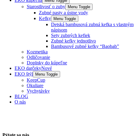
EKO kúpeľňa
Menu Toggle
Starostlivosť o zuby
Menu Toggle
Zubné pasty a ústne vody
Kefky
Menu Toggle
Detská bambusová zubná kefka s vlastným
nápisom
Sety zubných kefiek
Zubné kefky jednotlivo
Bambusové zubné kefky “Baobab”
Kozmetika
Odličovanie
Doplnky do kúpeľne
EKO darčeky
Nové
EKO štýl
Menu Toggle
KeepCup
Okuliare
Vychytávky
BLOG
O nás
Pýtate sa nás