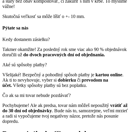
a starý bez obáv kompostovať, či zakúriť s ním v krbe. To myslíme
vážne!
Skutočná veľkosť sa môže líšiť o +- 10 mm.
Pýtate sa nás
Kedy dostanem zásielku?
Takmer okamžite! Za posledný rok sme viac ako 90 % objednávok
doručili už
do dvoch pracovných dní od objednania.
Aké sú spôsoby platby?
Všelijaké! Bezpečný a pohodlný spôsob platby je
kartou online
.
Ak ti to nevyhovuje, vyber si
dobierku
či
prevodom na
účet.
Všetky spôsoby platby sú bez poplatku.
Čo ak sa mi tovar nebude pozdávať?
Pochybujeme! Ale ak predsa, tovar nám môžeš nepoužitý
vrátiť až
do 30 dní od objednávky
. Bude nás to, samozrejme, veľmi mrzieť
a radi si vypočujeme tvoj negatívny názor, pretože nás posunie
dopredu.