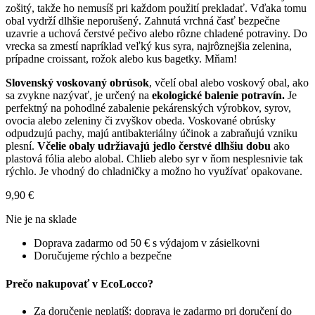
zošitý, takže ho nemusíš pri každom použití prekladať. Vďaka tomu
obal vydrží dlhšie neporušený. Zahnutá vrchná časť bezpečne
uzavrie a uchová čerstvé pečivo alebo rôzne chladené potraviny. Do
vrecka sa zmestí napríklad veľký kus syra, najrôznejšia zelenina,
prípadne croissant, rožok alebo kus bagetky. Mňam!
Slovenský voskovaný obrúsok
, včelí obal alebo voskový obal, ako
sa zvykne nazývať, je určený na
ekologické balenie potravín.
Je
perfektný na pohodlné zabalenie pekárenských výrobkov, syrov,
ovocia alebo zeleniny či zvyškov obeda. Voskované obrúsky
odpudzujú pachy, majú antibakteriálny účinok a zabraňujú vzniku
plesní.
Včelie obaly udržiavajú jedlo čerstvé dlhšiu dobu
ako
plastová fólia alebo alobal. Chlieb alebo syr v ňom nesplesnivie tak
rýchlo. Je vhodný do chladničky a možno ho využívať opakovane.
9,90
€
Nie je na sklade
Doprava zadarmo od 50 € s výdajom v zásielkovni
Doručujeme rýchlo a bezpečne
Prečo nakupovať v EcoLocco?
Za doručenie neplatíš: doprava je zadarmo pri doručení do