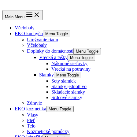
Main Menu
Včelobaly
EKO kuchyňa
Menu Toggle
Umývanie riadu
Včelobaly
Doplnky do domácnosti
Menu Toggle
Vrecká a tašky
Menu Toggle
Nákupné sieťovky
Vrecká na potraviny
Slamky
Menu Toggle
Sety slamiek
Slamky jednotlivo
Skladacie slamky
Srdcové slamky
Zdravie
EKO kozmetika
Menu Toggle
Vlasy
Pleť
Telo
Kozmetické pomôcky