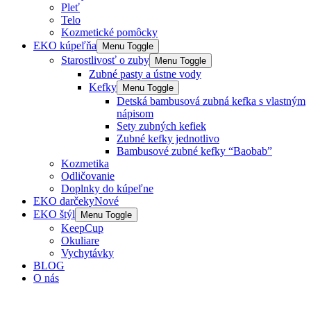
Pleť
Telo
Kozmetické pomôcky
EKO kúpeľňa
Menu Toggle
Starostlivosť o zuby
Menu Toggle
Zubné pasty a ústne vody
Kefky
Menu Toggle
Detská bambusová zubná kefka s vlastným
nápisom
Sety zubných kefiek
Zubné kefky jednotlivo
Bambusové zubné kefky “Baobab”
Kozmetika
Odličovanie
Doplnky do kúpeľne
EKO darčeky
Nové
EKO štýl
Menu Toggle
KeepCup
Okuliare
Vychytávky
BLOG
O nás