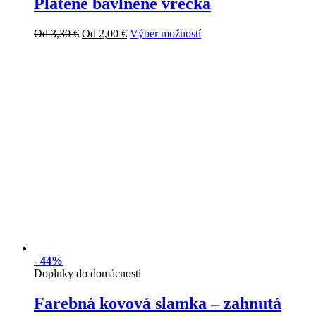
Plátené bavlnené vrecká
Od
3,30
€
Od
2,00
€
Výber možností
-
44%
Doplnky do domácnosti
Farebná kovová slamka – zahnutá