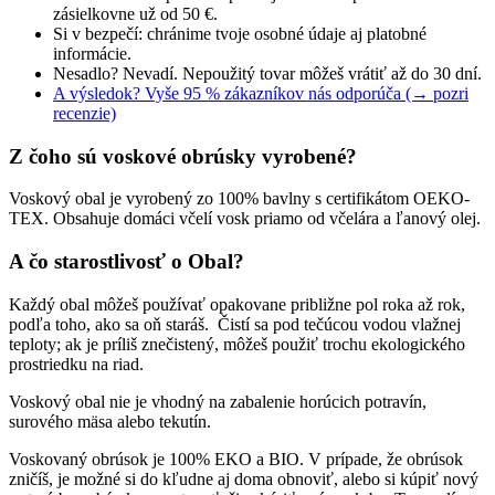
zásielkovne už od 50 €.
Si v bezpečí: chránime tvoje osobné údaje aj platobné
informácie.
Nesadlo? Nevadí. Nepoužitý tovar môžeš vrátiť až do 30 dní.
A výsledok? Vyše 95 % zákazníkov nás odporúča (→ pozri
recenzie)
Z čoho sú voskové obrúsky vyrobené?
Voskový obal je vyrobený zo 100% bavlny s certifikátom OEKO-
TEX. Obsahuje domáci včelí vosk priamo od včelára a ľanový olej.
A čo starostlivosť o Obal?
Každý obal môžeš používať opakovane približne pol roka až rok,
podľa toho, ako sa oň staráš. Čistí sa pod tečúcou vodou vlažnej
teploty; ak je príliš znečistený, môžeš použiť trochu ekologického
prostriedku na riad.
Voskový obal nie je vhodný na zabalenie horúcich potravín,
surového mäsa alebo tekutín.
Voskovaný obrúsok je 100% EKO a BIO. V prípade, že obrúsok
zničíš, je možné si do kľudne aj doma obnoviť, alebo si kúpiť nový