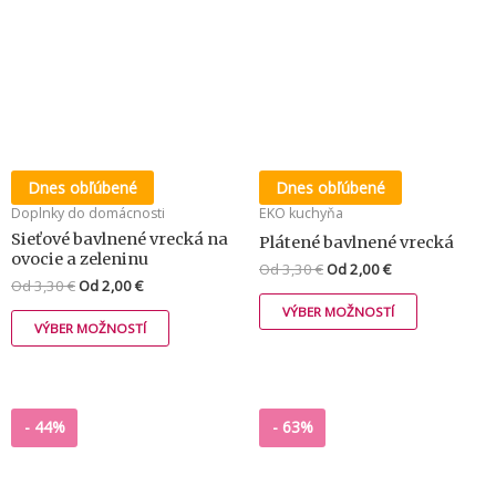
Dnes obľúbené
Dnes obľúbené
Doplnky do domácnosti
EKO kuchyňa
Sieťové bavlnené vrecká na
Plátené bavlnené vrecká
ovocie a zeleninu
Od
3,30
€
Od
2,00
€
Od
3,30
€
Od
2,00
€
VÝBER MOŽNOSTÍ
VÝBER MOŽNOSTÍ
-
44%
-
63%