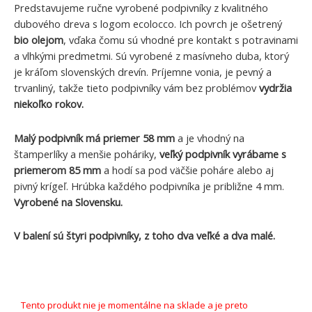
Predstavujeme ručne vyrobené podpivníky z kvalitného
dubového dreva s logom ecolocco. Ich povrch je ošetrený
bio olejom
, vďaka čomu sú vhodné pre kontakt s potravinami
a vlhkými predmetmi. Sú vyrobené z masívneho duba, ktorý
je kráľom slovenských drevín. Príjemne vonia, je pevný a
trvanliný, takže tieto podpivníky vám bez problémov
vydržia
niekoľko rokov.
Malý podpivník má priemer 58 mm
a je vhodný na
štamperlíky a menšie poháriky,
veľký podpivník vyrábame s
priemerom 85 mm
a hodí sa pod väčšie poháre alebo aj
pivný krígeľ. Hrúbka každého podpivníka je približne 4 mm.
Vyrobené na Slovensku.
V balení sú štyri podpivníky, z toho dva veľké a dva malé.
Tento produkt nie je momentálne na sklade a je preto