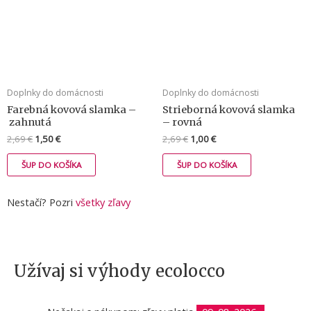
Doplnky do domácnosti
Doplnky do domácnosti
Farebná kovová slamka –
Strieborná kovová slamka
zahnutá
– rovná
2,69
€
1,50
€
2,69
€
1,00
€
ŠUP DO KOŠÍKA
ŠUP DO KOŠÍKA
Nestačí? Pozri
všetky zľavy
Užívaj si výhody ecolocco