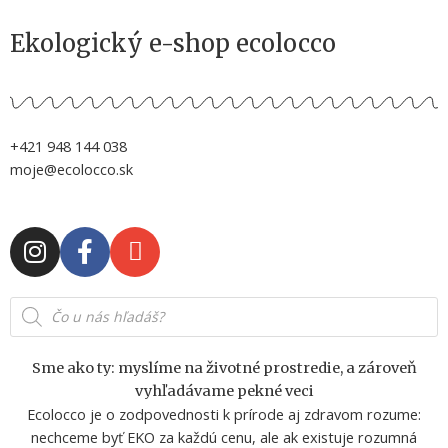
Ekologický e-shop ecolocco
+421 948 144 038
moje@ecolocco.sk
I
F
E
n
a
n
s
c
v
Products
t
e
e
search
a
b
l
g
o
o
Sme ako ty: myslíme na životné prostredie, a zároveň
r
o
p
vyhľadávame pekné veci
a
k
e
Ecolocco je o zodpovednosti k prírode aj zdravom rozume:
m
-
nechceme byť EKO za každú cenu, ale ak existuje rozumná