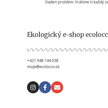
žiaden problém. Vrátime ti každý ce
Ekologický e-shop ecoloc
+421 948 144 038
moje@ecolocco.sk
I
F
E
n
a
n
s
c
v
t
e
e