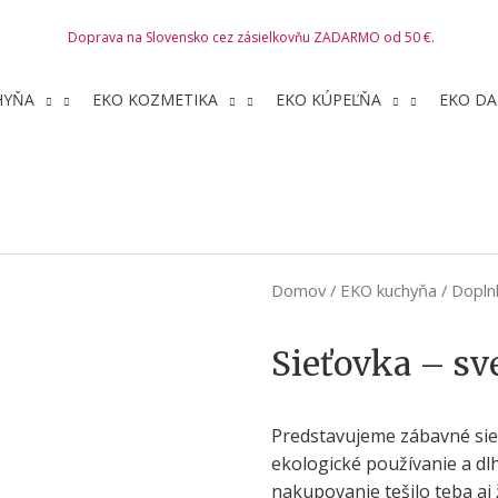
Doprava na Slovensko cez zásielkovňu ZADARMO od 50 €.
HYŇA
EKO KOZMETIKA
EKO KÚPEĽŇA
EKO DA
Domov
/
EKO kuchyňa
/
Dopln
Sieťovka – s
Predstavujeme zábavné sieť
ekologické používanie a dlh
nakupovanie tešilo teba aj 