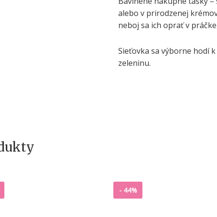
Bavlnené nákupné tašky – s
alebo v prirodzenej krémove
neboj sa ich oprať v práčke
Sieťovka sa výborne hodí 
zeleninu.
odukty
-
44%