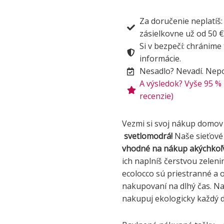
Za doručenie neplatíš
zásielkovne už od 50 €
Si v bezpečí: chránime
informácie.
Nesadlo? Nevadí. Nepou
A výsledok? Vyše 95 %
recenzie)
Vezmi si svoj nákup domov 
svetlomodrá!
Naše sieťové
vhodné na nákup akýchkoľ
ich naplníš čerstvou zeleni
ecolocco sú priestranné a 
nakupovaní na dlhý čas. Na
nakupuj ekologicky každý 