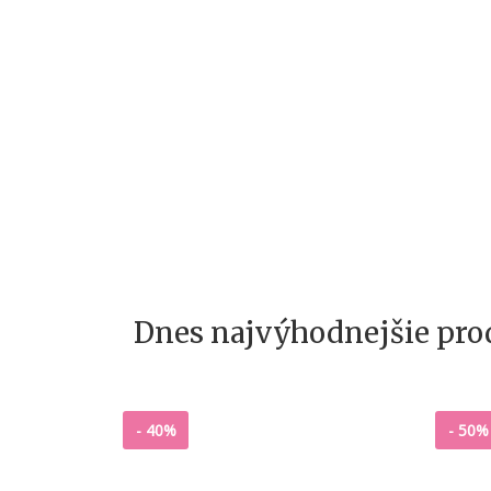
Dnes najvýhodnejšie pr
-
40%
-
50%