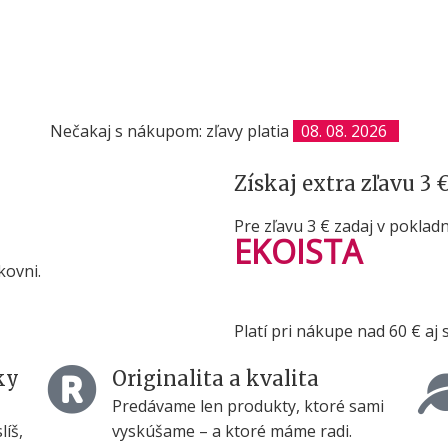
Nečakaj s nákupom: zľavy platia
08. 08. 2026
Získaj extra zľavu 3 
Pre zľavu 3 € zadaj v poklad
EKOISTA
kovni.
Platí pri nákupe nad 60 € aj
ky
Originalita a kvalita
Predávame len produkty, ktoré sami
líš,
vyskúšame – a ktoré máme radi.