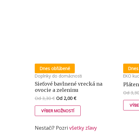
Dnes obľúbené
Dnes
Doplnky do domácnosti
EKO ku
Sieťové bavlnené vrecká na
Pláte
ovocie a zeleninu
Od
3,3
Od
3,30
€
Od
2,00
€
VÝB
VÝBER MOŽNOSTÍ
Nestačí? Pozri
všetky zľavy