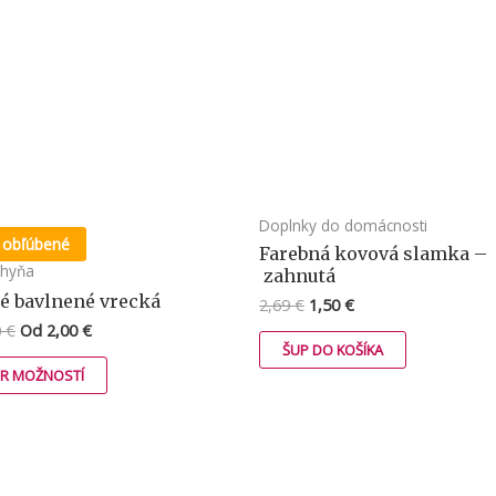
Doplnky do domácnosti
 obľúbené
Farebná kovová slamka –
chyňa
zahnutá
né bavlnené vrecká
2,69
€
1,50
€
0
€
Od
2,00
€
ŠUP DO KOŠÍKA
ER MOŽNOSTÍ