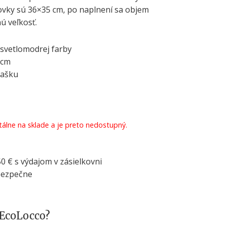
ovky sú 36×35 cm, po naplnení sa objem
ú veľkosť.
svetlomodrej farby
 cm
tašku
álne na sklade a je preto nedostupný.
 € s výdajom v zásielkovni
bezpečne
 EcoLocco?