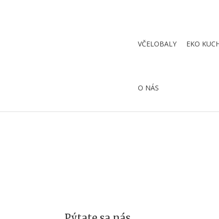
VČELOBALY
EKO KUC
O NÁS
Pýtate sa nás