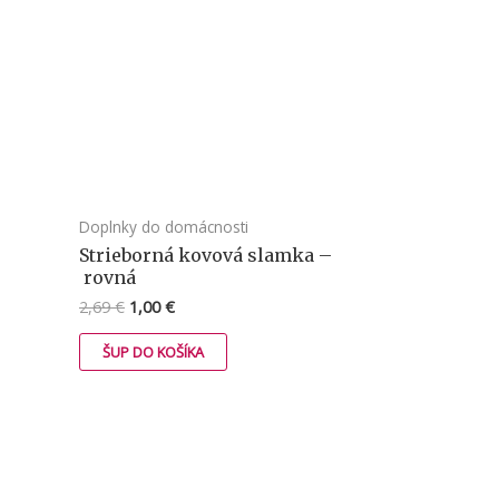
Doplnky do domácnosti
Strieborná kovová slamka –
rovná
2,69
€
1,00
€
ŠUP DO KOŠÍKA