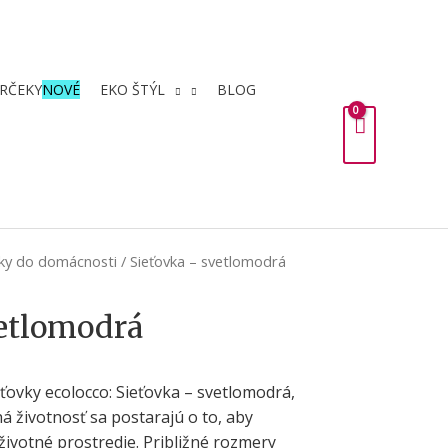
RČEKY
NOVÉ
EKO ŠTÝL
BLOG
ky do domácnosti
/ Sieťovka – svetlomodrá
vetlomodrá
ovky ecolocco: Sieťovka – svetlomodrá,
á životnosť sa postarajú o to, aby
životné prostredie. Približné rozmery