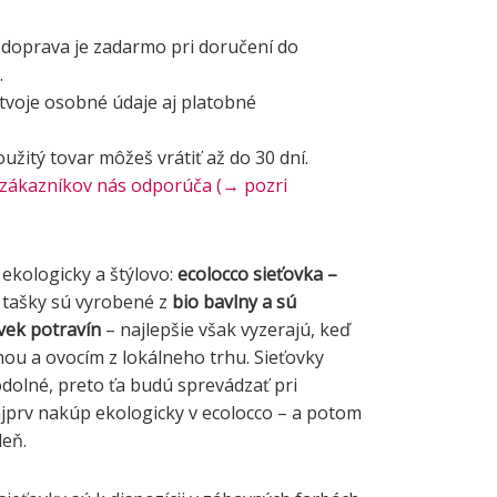
: doprava je zadarmo pri doručení do
.
 tvoje osobné údaje aj platobné
žitý tovar môžeš vrátiť až do 30 dní.
 zákazníkov nás odporúča (→ pozri
ekologicky a štýlovo:
ecolocco sieťovka –
 tašky sú vyrobené z
bio bavlny a sú
vek potravín
– najlepšie však vyzerajú, keď
nou a ovocím z lokálneho trhu. Sieťovky
odolné, preto ťa budú sprevádzať pri
jprv nakúp ekologicky v ecolocco – a potom
deň.