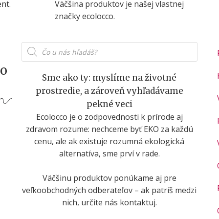
nt.
Väčšina produktov je našej vlastnej
značky ecolocco.
Products
search
co
Sme ako ty: myslíme na životné
prostredie, a zároveň vyhľadávame
pekné veci
Ecolocco je o zodpovednosti k prírode aj
zdravom rozume: nechceme byť EKO za každú
cenu, ale ak existuje rozumná ekologická
alternatíva, sme prví v rade.
Väčšinu produktov ponúkame aj pre
veľkoobchodných odberateľov – ak patríš medzi
nich, určite nás kontaktuj.