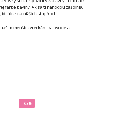
ieťovky sú k dispozícii v zábavných farbách
j farbe bavlny. Ak sa ti náhodou zašpinia,
, ideálne na nižších stupňoch.
k našim menším vreckám na ovocie a
-
63%