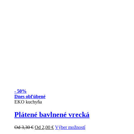
-
50%
Dnes obľúbené
EKO kuchyňa
Plátené bavlnené vrecká
Od
3,30
€
Od
2,00
€
Výber možností