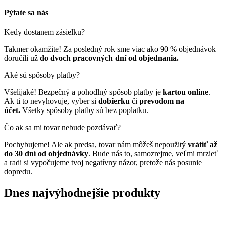
Pýtate sa nás
Kedy dostanem zásielku?
Takmer okamžite! Za posledný rok sme viac ako 90 % objednávok
doručili už
do dvoch pracovných dní od objednania.
Aké sú spôsoby platby?
Všelijaké! Bezpečný a pohodlný spôsob platby je
kartou online
.
Ak ti to nevyhovuje, vyber si
dobierku
či
prevodom na
účet.
Všetky spôsoby platby sú bez poplatku.
Čo ak sa mi tovar nebude pozdávať?
Pochybujeme! Ale ak predsa, tovar nám môžeš nepoužitý
vrátiť až
do 30 dní od objednávky
. Bude nás to, samozrejme, veľmi mrzieť
a radi si vypočujeme tvoj negatívny názor, pretože nás posunie
dopredu.
Dnes najvýhodnejšie produkty