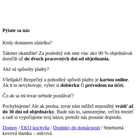
Pýtate sa nás
Kedy dostanem zásielku?
Takmer okamžite! Za posledný rok sme viac ako 90 % objednávok
doručili už
do dvoch pracovných dní od objednania.
Aké sú spôsoby platby?
Všelijaké! Bezpečný a pohodlný spôsob platby je
kartou online
.
Ak ti to nevyhovuje, vyber si
dobierku
či
prevodom na účet.
Čo ak sa mi tovar nebude pozdávať?
Pochybujeme! Ale ak predsa, tovar nám môžeš nepoužitý
vrátiť až
do 30 dní od objednávky
. Bude nás to, samozrejme, veľmi mrzieť
a radi si vypočujeme tvoj názor, pretože nás posunie dopredu.
Domov
/
EKO kuchyňa
/
Doplnky do domácnosti
/ Strieborná
kovová slamka – srdcová