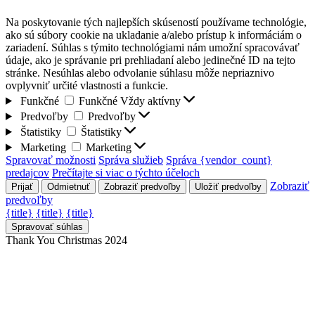
Na poskytovanie tých najlepších skúseností používame technológie,
ako sú súbory cookie na ukladanie a/alebo prístup k informáciám o
zariadení. Súhlas s týmito technológiami nám umožní spracovávať
údaje, ako je správanie pri prehliadaní alebo jedinečné ID na tejto
stránke. Nesúhlas alebo odvolanie súhlasu môže nepriaznivo
ovplyvniť určité vlastnosti a funkcie.
Funkčné
Funkčné
Vždy aktívny
Predvoľby
Predvoľby
Štatistiky
Štatistiky
Marketing
Marketing
Spravovať možnosti
Správa služieb
Správa {vendor_count}
predajcov
Prečítajte si viac o týchto účeloch
Zobraziť
Prijať
Odmietnuť
Zobraziť predvoľby
Uložiť predvoľby
predvoľby
{title}
{title}
{title}
Spravovať súhlas
Thank You Christmas 2024