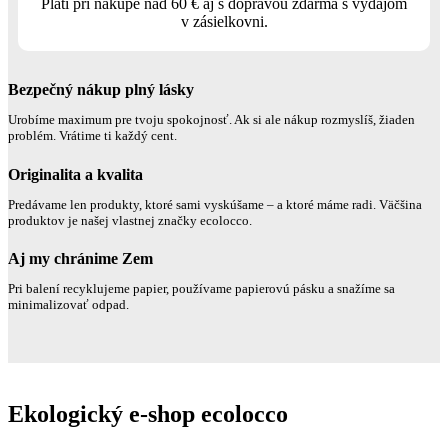
Platí pri nákupe nad 60 € aj s dopravou zdarma s výdajom
v zásielkovni.
Bezpečný nákup plný lásky
Urobíme maximum pre tvoju spokojnosť. Ak si ale nákup rozmyslíš, žiaden
problém. Vrátime ti každý cent.
Originalita a kvalita
Predávame len produkty, ktoré sami vyskúšame – a ktoré máme radi. Väčšina
produktov je našej vlastnej značky ecolocco.
Aj my chránime Zem
Pri balení recyklujeme papier, používame papierovú pásku a snažíme sa
minimalizovať odpad.
Ekologický e-shop ecolocco