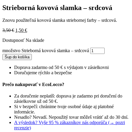
Strieborná kovová slamka – srdcová
Znovu použiteľná kovová slamka striebornej farby – srdcová.
3,50
€
1,50
€
Dostupnosť
Na sklade
množstvo Strieborná kovová slamka – srdcová
Šup do košíka
Doprava zadarmo od 50 € s výdajom v zásielkovni
Doručujeme rýchlo a bezpečne
Prečo nakupovať v EcoLocco?
Za doručenie neplatíš: doprava je zadarmo pri doručení do
zásielkovne už od 50 €.
Si v bezpečí: chránime tvoje osobné údaje aj platobné
informácie.
Nesadlo? Nevadí. Nepoužitý tovar môžeš vrátiť až do 30 dní.
A výsledok? Vyše 95 % zákazníkov nás odporúča (→ pozri
recenzie)