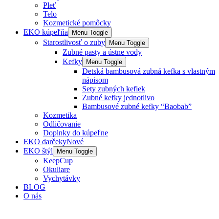
Pleť
Telo
Kozmetické pomôcky
EKO kúpeľňa
Menu Toggle
Starostlivosť o zuby
Menu Toggle
Zubné pasty a ústne vody
Kefky
Menu Toggle
Detská bambusová zubná kefka s vlastným
nápisom
Sety zubných kefiek
Zubné kefky jednotlivo
Bambusové zubné kefky “Baobab”
Kozmetika
Odličovanie
Doplnky do kúpeľne
EKO darčeky
Nové
EKO štýl
Menu Toggle
KeepCup
Okuliare
Vychytávky
BLOG
O nás