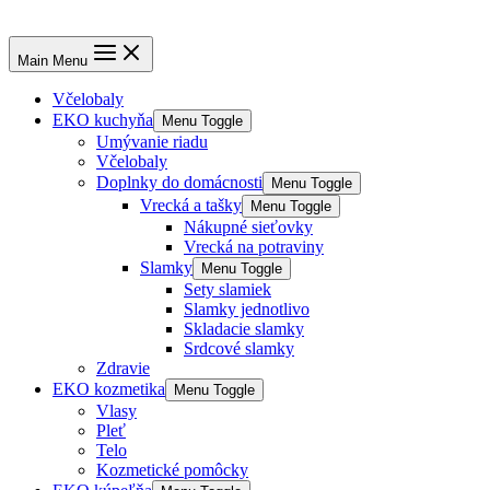
Main Menu
Včelobaly
EKO kuchyňa
Menu Toggle
Umývanie riadu
Včelobaly
Doplnky do domácnosti
Menu Toggle
Vrecká a tašky
Menu Toggle
Nákupné sieťovky
Vrecká na potraviny
Slamky
Menu Toggle
Sety slamiek
Slamky jednotlivo
Skladacie slamky
Srdcové slamky
Zdravie
EKO kozmetika
Menu Toggle
Vlasy
Pleť
Telo
Kozmetické pomôcky