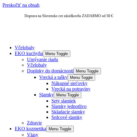
Preskočiť na obsah
Doprava na Slovensko cez zásielkovňu ZADARMO od 50 €.
Včelobaly
EKO kuchyňa
Menu Toggle
Umývanie riadu
Včelobaly
Doplnky do domácnosti
Menu Toggle
Vrecká a tašky
Menu Toggle
Nákupné sieťovky
Vrecká na potraviny
Slamky
Menu Toggle
Sety slamiek
Slamky jednotlivo
Skladacie slamky
Srdcové slamky
Zdravie
EKO kozmetika
Menu Toggle
Vlasy