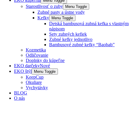
EKO kúpeľňa
Menu Toggle
Starostlivosť o zuby
Menu Toggle
Zubné pasty a ústne vody
Kefky
Menu Toggle
Detská bambusová zubná kefka s vlastným
nápisom
Sety zubných kefiek
Zubné kefky jednotlivo
Bambusové zubné kefky “Baobab”
Kozmetika
Odličovanie
Doplnky do kúpeľne
EKO darčeky
Nové
EKO štýl
Menu Toggle
KeepCup
Okuliare
Vychytávky
BLOG
O nás