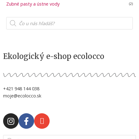
Zubné pasty a ústne vody
(2)
P
r
o
d
u
c
t
s
s
Ekologický e-shop ecolocco
e
a
r
c
h
+421 948 144 038
moje@ecolocco.sk
I
F
E
n
a
n
s
c
v
Products