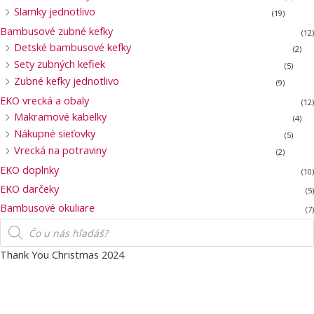
Slamky jednotlivo
(19)
Bambusové zubné kefky
(12)
Detské bambusové kefky
(2)
Sety zubných kefiek
(5)
Zubné kefky jednotlivo
(9)
EKO vrecká a obaly
(12)
Makramové kabelky
(4)
Nákupné sieťovky
(5)
Vrecká na potraviny
(2)
EKO doplnky
(10)
EKO darčeky
(5)
Bambusové okuliare
(7)
Products
search
Thank You Christmas 2024