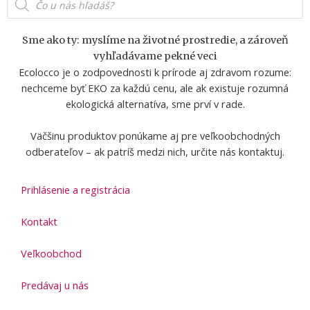
t
e
e
search
a
b
l
g
o
o
Sme ako ty: myslíme na životné prostredie, a zároveň
r
o
p
vyhľadávame pekné veci
a
k
e
Ecolocco je o zodpovednosti k prírode aj zdravom rozume:
m
-
nechceme byť EKO za každú cenu, ale ak existuje rozumná
f
ekologická alternatíva, sme prví v rade.
Väčšinu produktov ponúkame aj pre veľkoobchodných
odberateľov – ak patríš medzi nich, určite nás kontaktuj.
Prihlásenie a registrácia
Kontakt
Veľkoobchod
Predávaj u nás