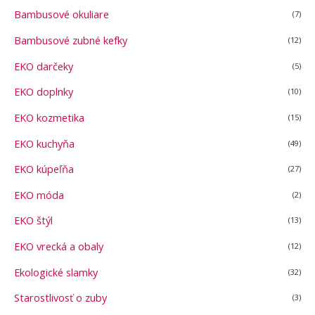
Bambusové okuliare
(7)
Bambusové zubné kefky
(12)
EKO darčeky
(5)
EKO doplnky
(10)
EKO kozmetika
(15)
EKO kuchyňa
(49)
EKO kúpeľňa
(27)
EKO móda
(2)
EKO štýl
(13)
EKO vrecká a obaly
(12)
Ekologické slamky
(32)
Starostlivosť o zuby
(3)