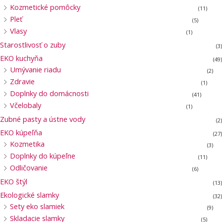
Kozmetické pomôcky
(11)
Pleť
(5)
Vlasy
(1)
Starostlivosť o zuby
(3)
EKO kuchyňa
(49)
Umývanie riadu
(2)
Zdravie
(1)
Doplnky do domácnosti
(41)
Včelobaly
(1)
Zubné pasty a ústne vody
(2)
EKO kúpeľňa
(27)
Kozmetika
(3)
Doplnky do kúpeľne
(11)
Odličovanie
(6)
EKO štýl
(13)
Ekologické slamky
(32)
Sety eko slamiek
(9)
Skladacie slamky
(5)