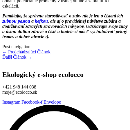
odhaliť potenciálne problémy v ústnej dutine a zabrániť ich
eskalácii.
Pamätajte, že správna starostlivosť o zuby nie je len o čistení ich
zubnou pastou
a
kefkou
, ale aj o pravidelnej návšteve zubára a
dodržiavaní zdravých stravovacích návykov. Udržiavajte svoje zuby
a ústnu dutinu zdravé a čisté a budete si môcť vychutnávať pekný
úsmev a dobré zdravie :).
Post navigation
←
Predchádzajúci Článok
Ďalší Článok
→
Ekologický e-shop ecolocco
+421 948 144 038
moje@ecolocco.sk
Instagram
Facebook-f
Envelope