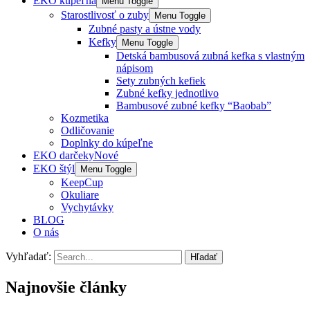
EKO kúpeľňa
Menu Toggle
Starostlivosť o zuby
Menu Toggle
Zubné pasty a ústne vody
Kefky
Menu Toggle
Detská bambusová zubná kefka s vlastným
nápisom
Sety zubných kefiek
Zubné kefky jednotlivo
Bambusové zubné kefky “Baobab”
Kozmetika
Odličovanie
Doplnky do kúpeľne
EKO darčeky
Nové
EKO štýl
Menu Toggle
KeepCup
Okuliare
Vychytávky
BLOG
O nás
Vyhľadať:
Najnovšie články