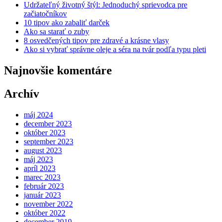
Udržateľný životný štýl: Jednoduchý sprievodca pre
začiatočníkov
10 tipov ako zabaliť darček
Ako sa starať o zuby
8 osvedčených tipov pre zdravé a krásne vlasy
Ako si vybrať správne oleje a séra na tvár podľa typu pleti
Najnovšie komentáre
Archív
máj 2024
december 2023
október 2023
september 2023
august 2023
máj 2023
apríl 2023
marec 2023
február 2023
január 2023
november 2022
október 2022
december 2019