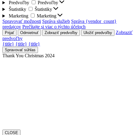
Predvoľby
Predvoľby
Štatistiky
Štatistiky
Marketing
Marketing
Spravovať možnosti
Správa služieb
Správa {vendor_count}
predajcov
Prečítajte si viac o týchto účeloch
Zobraziť
Prijať
Odmietnuť
Zobraziť predvoľby
Uložiť predvoľby
predvoľby
{title}
{title}
{title}
Spravovať súhlas
Thank You Christmas 2024
CLOSE