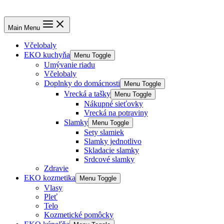
Main Menu
Včelobaly
EKO kuchyňa
Menu Toggle
Umývanie riadu
Včelobaly
Doplnky do domácnosti
Menu Toggle
Vrecká a tašky
Menu Toggle
Nákupné sieťovky
Vrecká na potraviny
Slamky
Menu Toggle
Sety slamiek
Slamky jednotlivo
Skladacie slamky
Srdcové slamky
Zdravie
EKO kozmetika
Menu Toggle
Vlasy
Pleť
Telo
Kozmetické pomôcky