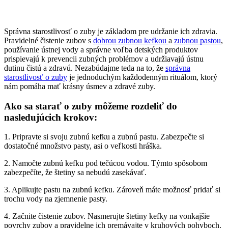
Správna starostlivosť o zuby je základom pre udržanie ich zdravia.
Pravidelné čistenie zubov s
dobrou zubnou kefkou
a
zubnou pastou
,
používanie ústnej vody a správne voľba detských produktov
prispievajú k prevencii zubných problémov a udržiavajú ústnu
dutinu čistú a zdravú. Nezabúdajme teda na to, že
správna
starostlivosť o zuby
je jednoduchým každodenným rituálom, ktorý
nám pomáha mať krásny úsmev a zdravé zuby.
Ako sa starať o zuby môžeme rozdeliť do
nasledujúcich krokov:
1. Pripravte si svoju zubnú kefku a zubnú pastu. Zabezpečte si
dostatočné množstvo pasty, asi o veľkosti hráška.
2. Namočte zubnú kefku pod tečúcou vodou. Týmto spôsobom
zabezpečíte, že štetiny sa nebudú zasekávať.
3. Aplikujte pastu na zubnú kefku. Zároveň máte možnosť pridať si
trochu vody na zjemnenie pasty.
4. Začnite čistenie zubov. Nasmerujte štetiny kefky na vonkajšie
povrchy zubov a pravidelne ich premávajte v kruhových pohyboch.