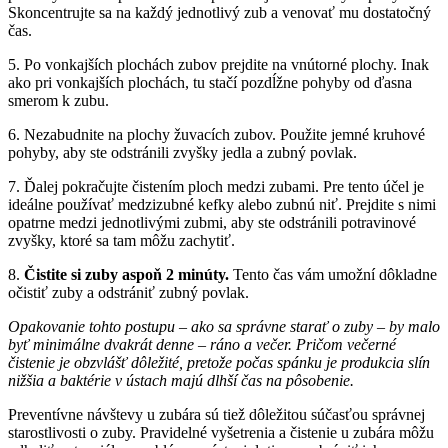
Skoncentrujte sa na každý jednotlivý zub a venovať mu dostatočný
čas.
5. Po vonkajších plochách zubov prejdite na vnútorné plochy. Inak
ako pri vonkajších plochách, tu stačí pozdĺžne pohyby od ďasna
smerom k zubu.
6. Nezabudnite na plochy žuvacích zubov. Použite jemné kruhové
pohyby, aby ste odstránili zvyšky jedla a zubný povlak.
7. Ďalej pokračujte čistením ploch medzi zubami. Pre tento účel je
ideálne používať medzizubné kefky alebo zubnú niť. Prejdite s nimi
opatrne medzi jednotlivými zubmi, aby ste odstránili potravinové
zvyšky, ktoré sa tam môžu zachytiť.
8.
Čistite si zuby aspoň 2 minúty.
Tento čas vám umožní dôkladne
očistiť zuby a odstrániť zubný povlak.
Opakovanie tohto postupu – ako sa správne starať o zuby
–
by malo
byť minimálne dvakrát denne – ráno a večer. Pričom večerné
čistenie je obzvlášť dôležité, pretože počas spánku je produkcia slín
nižšia a baktérie v ústach majú dlhší čas na pôsobenie.
Preventívne návštevy u zubára sú tiež dôležitou súčasťou správnej
starostlivosti o zuby. Pravidelné vyšetrenia a čistenie u zubára môžu