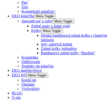
Pleť
Telo
Kozmetické pomôcky
EKO kúpeľňa
Menu Toggle
Starostlivosť o zuby
Menu Toggle
Zubné pasty a ústne vody
Kefky
Menu Toggle
Detská bambusová zubná kefka s vlastným
nápisom
Sety zubných kefiek
Zubné kefky jednotlivo
Bambusové zubné kefky “Baobab”
Kozmetika
Odličovanie
Doplnky do kúpeľne
EKO darčeky
Nové
EKO štýl
Menu Toggle
KeepCup
Okuliare
Vychytávky
BLOG
O nás