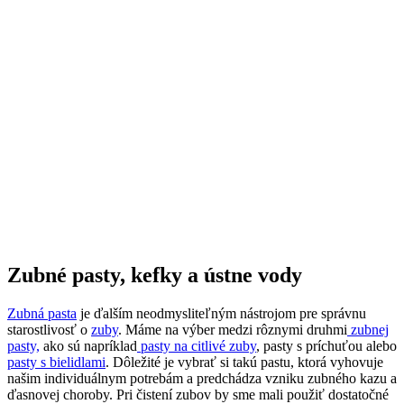
Zubné pasty, kefky a ústne vody
Zubná pasta
je ďalším neodmysliteľným nástrojom pre správnu
starostlivosť o
zuby
. Máme na výber medzi rôznymi druhmi
zubnej
pasty,
ako sú napríklad
pasty na citlivé zuby
, pasty s príchuťou alebo
pasty s bielidlami
. Dôležité je vybrať si takú pastu, ktorá vyhovuje
našim individuálnym potrebám a predchádza vzniku zubného kazu a
ďasnovej choroby. Pri čistení zubov by sme mali použiť dostatočné