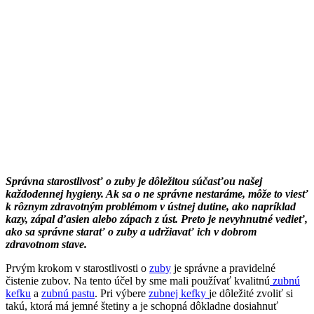
Správna starostlivosť o zuby je dôležitou súčasťou našej
každodennej hygieny. Ak sa o ne správne nestaráme, môže to viesť
k rôznym zdravotným problémom v ústnej dutine, ako napríklad
kazy, zápal ďasien alebo zápach z úst. Preto je nevyhnutné vedieť,
ako sa správne starať o zuby a udržiavať ich v dobrom
zdravotnom stave.
Prvým krokom v starostlivosti o
zuby
je správne a pravidelné
čistenie zubov. Na tento účel by sme mali používať kvalitnú
zubnú
kefku
a
zubnú pastu
. Pri výbere
zubnej kefky
je dôležité zvoliť si
takú, ktorá má jemné štetiny a je schopná dôkladne dosiahnuť