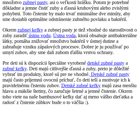
množstvo
zubnej pasty
, asi o veľkosti hrášku. Potom je potrebné
dôkladne a jemne čistiť zuby a ďasná kruhovými alebo zvislými
pohybmi. Toto čistenie by malo trvať minimálne dve minúty, aby
sme dosiahli optimálne odstránenie zubného povlaku a baktérií.
Okrem
zubnej kefky
a zubnej pasty je tiež vhodné do starostlivosti o
zuby zaradiť
ústnu vodu
.
Ústna voda
, ktorá obsahuje antibakteriálne
látky, pomáha znižovať množstvo baktérií v ústnej dutine a
zabraňuje vzniku zápalových procesov. Dobre je ju používať po
umytí zubov, aby sme dali zubom ďalšiu vrstvu ochrany.
Pre deti sú k dispozícii špeciálne vyrobené
detské zubné pasty
a
zubné kefky
. Deti majú citlivejšie ďasná a zuby, preto je dôležité
vybrať im produkty, ktoré sú pre ne vhodné.
Detské zubné pasty
majú často príjemnú ovocnú príchuť, čo deti teší a motivuje ich k
pravidelnému čisteniu zubov.
Detské zubné kefky
majú zasa menšiu
hlavu a mäkšie štetiny, čo zaručuje šetrné a jemné čistenie. Okrem
toho viete na naše bambusové kefky dať aj meno vášho dieťatka a
radosť z čistenie zúbkov bude o to väčšia :).