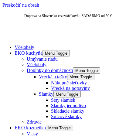
Preskočiť na obsah
Doprava na Slovensko cez zásielkovňu ZADARMO od 50 €.
Včelobaly
EKO kuchyňa
Menu Toggle
Umývanie riadu
Včelobaly
Doplnky do domácnosti
Menu Toggle
Vrecká a tašky
Menu Toggle
Nákupné sieťovky
Vrecká na potraviny
Slamky
Menu Toggle
Sety slamiek
Slamky jednotlivo
Skladacie slamky
Srdcové slamky
Zdravie
EKO kozmetika
Menu Toggle
Vlasy